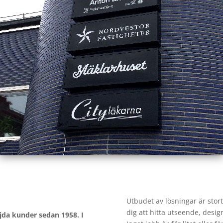
Utbudet av lösningar är stor
dig att hitta utseende, desi
öjda kunder sedan 1958. I